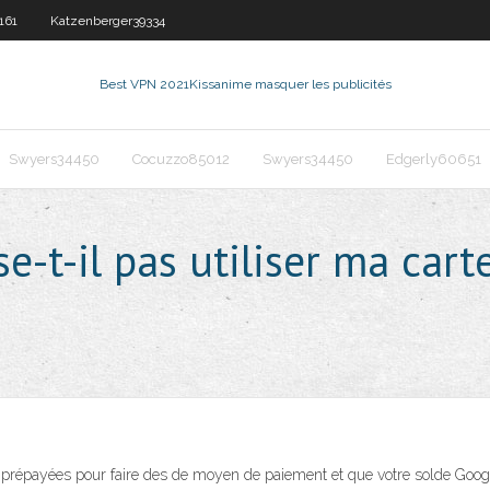
161
Katzenberger39334
Best VPN 2021
Kissanime masquer les publicités
Swyers34450
Cocuzzo85012
Swyers34450
Edgerly60651
e-t-il pas utiliser ma car
 prépayées pour faire des de moyen de paiement et que votre solde Google