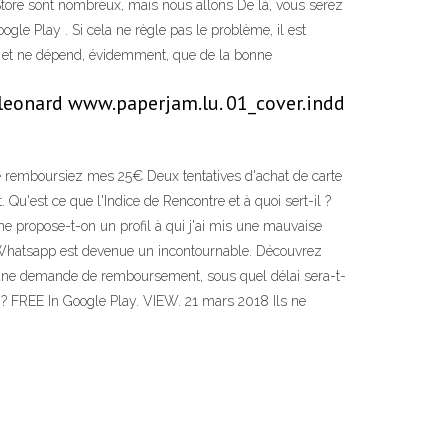
Store sont nombreux, mais nous allons De là, vous serez
ogle Play . Si cela ne règle pas le problème, il est
oire et ne dépend, évidemment, que de la bonne
e leonard www.paperjam.lu. 01_cover.indd
me remboursiez mes 25€ Deux tentatives d'achat de carte
 Qu'est ce que l'Indice de Rencontre et à quoi sert-il ?
e propose-t-on un profil à qui j'ai mis une mauvaise
on Whatsapp est devenue un incontournable. Découvrez
 une demande de remboursement, sous quel délai sera-t-
 ? FREE In Google Play. VIEW. 21 mars 2018 Ils ne