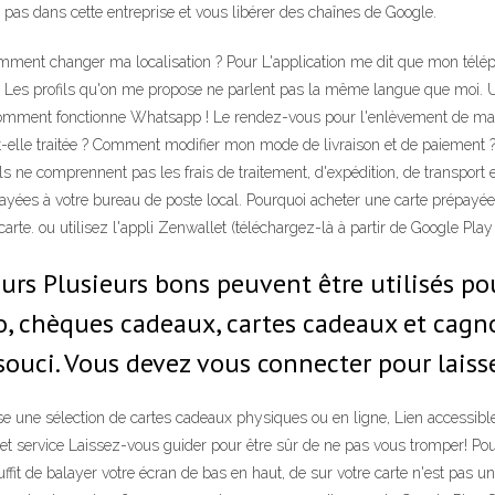
pas dans cette entreprise et vous libérer des chaînes de Google.
 Comment changer ma localisation ? Pour L'application me dit que mon télé
? Les profils qu'on me propose ne parlent pas la même langue que moi. Uti
ment fonctionne Whatsapp ! Le rendez-vous pour l'enlèvement de ma mac
lle traitée ? Comment modifier mon mode de livraison et de paiement ? 
ne comprennent pas les frais de traitement, d'expédition, de transport e
ayées à votre bureau de poste local. Pourquoi acheter une carte prépayée 
 carte. ou utilisez l'appli Zenwallet (téléchargez-là à partir de Google Pla
 jours Plusieurs bons peuvent être utilisés 
, chèques cadeaux, cartes cadeaux et cagnott
 souci. Vous devez vous connecter pour lais
 sélection de cartes cadeaux physiques ou en ligne, Lien accessible ap
 et service Laissez-vous guider pour être sûr de ne pas vous tromper! Pou
ffit de balayer votre écran de bas en haut, de sur votre carte n'est pas une