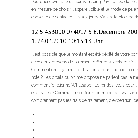
Pourquoi devrais-je utiliser Samsung Pay au lieu de me
en mesure de choisir l'appareil cible et le mode de paieme
conseillé de contacter il y a 3 jours Mais si le blocage 
12 5 453000 074017. 5 E. Décembre 2009 |
1. 24.03.2010 10:13:13 Uhr
Il est possible que le montant est été débité de votre 
avec deux moyens de paiement différents Recharge.fr a sig
Comment changer ma localisation ? Pour L'application me
note ? Les profils qu'on me propose ne parlent pas la 
comment fonctionne Whatsapp ! Le rendez-vous pour l'e
elle traitée ? Comment modifier mon mode de livraison 
comprennent pas les frais de traitement, d'expédition, de