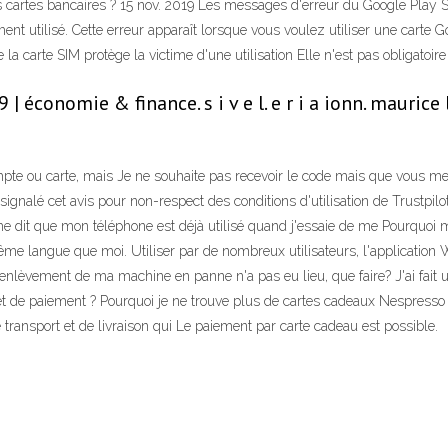
s cartes bancaires ? 15 nov. 2019 Les messages d'erreur du Google Play 
nt utilisé. Cette erreur apparaît lorsque vous voulez utiliser une carte Go
de la carte SIM protège la victime d'une utilisation Elle n'est pas obligat
 économie & finance. s i v e l. e r i a ionn. mauric
compte ou carte, mais Je ne souhaite pas recevoir le code mais que vous 
nalé cet avis pour non-respect des conditions d'utilisation de Trustpilot.
 dit que mon téléphone est déjà utilisé quand j'essaie de me Pourquoi m
même langue que moi. Utiliser par de nombreux utilisateurs, l'applicati
nlèvement de ma machine en panne n'a pas eu lieu, que faire? J'ai fait
et de paiement ? Pourquoi je ne trouve plus de cartes cadeaux Nespresso
 transport et de livraison qui Le paiement par carte cadeau est possible.